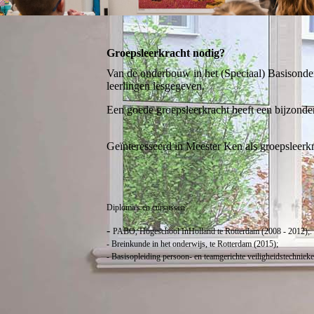
Groepsleerkracht nodig?
Van de onderbouw in het (Speciaal) Basisonderw
leerlingen lesgegeven.
Een goede groepsleerkracht heeft een bijzonde
Geïnteresseerd in Meester Ken als groepsleer
Diploma's en cursussen:
-
PABO, Hogeschool InHolland te Rotterdam (2008 - 2012);.
- Breinkunde in het onderwijs, te Rotterdam (2015);
- Basisopleiding persoon- en teamgerichte veiligheidstechnie