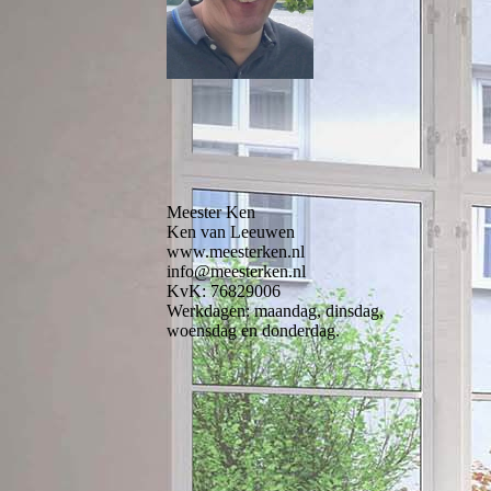
Meester Ken
Ken van Leeuwen
www.meesterken.nl
info@meesterken.nl
KvK: 76829006
Werkdagen: maandag, dinsdag,
woensdag en donderdag.