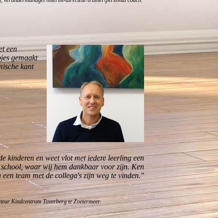
f, verandermanager/interim-directeur/trainer/personal coach.
et een
pjes gemaakt
mische kant
de kinderen en weet vlot met iedere leerling een
op school, waar wij hem dankbaar voor zijn. Ken
 een team met de collega's zijn weg te vinden."
berg te Zoetermeer.