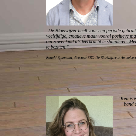
"De Bloeiwijzer heeft voor een periode gebru
veelzijdige, creatieve maar vooral positieve 
om zowel kind als leerkracht te stimuleren. Me
te bezitten."
Ronald Bouwman, directeur SBO De Bloeiwijzer te Amstelvee
"Ken is e
band o
Irene