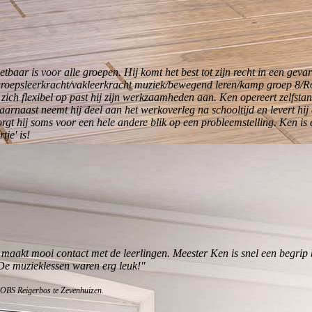
zetbaar is voor alle groepen. Hij komt het best tot zijn recht in een geva
groepsleerkracht/vakleerkracht muziek/bewegend leren/kamp groep 8/R
ij zich flexibel op past hij zijn werkzaamheden aan. Ken opereert zelfsta
aarnaast neemt hij deel aan het werkoverleg na schooltijd en levert hij
orgt hij soms voor een hele andere blik op een probleemstelling. Ken is
tje' is!
 maakt mooi contact met de leerlingen. Meester Ken is snel een begrip 
. De muzieklessen waren erg leuk!"
 OBS Reigerbos te Zevenhuizen.