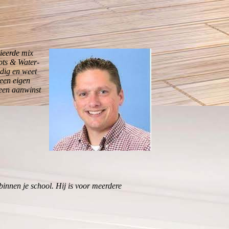
rieerde mix
ots & Water-
ndig en weet
 een eigen
 een aanwinst
binnen je school. Hij is voor meerdere