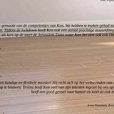
Otto Vrijho
ik gemaakt van de competenties van Ken. We hebben te maken gehad m
man. Tijdens de lockdown heeft Ken ook een aantal prachtige muziekfilm
t als kers op de taart de Jerusalem Dans waar Ken liet zien ook een rit
n.
en kundige en flexibele meester! Hij richt zich op het welbevinden van 
p te bouwen. Tevens heeft Ken veel van zijn talenten ingezet bij ons 
heeft een goed gevoel voor humor en weet zo ook in
 Haasnoot, directeur Kindcentrum Tover