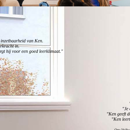
 inzetbaarheid van Ken.
erkracht in.
orgt hij voor een goed leerklimaat."
"Je 
"Ken geeft du
"Ken leert