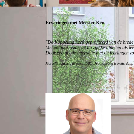
Ervaringen met Meester Ken
"De Koppeling heeft geprofiteerd van de brede
Met enthousiasme zet hij zijn kwaliteiten als le
Door een goede interactie met de leerlingen z
Marcelle Janssen, directeur SBO De Koppeling te Rotterdam.